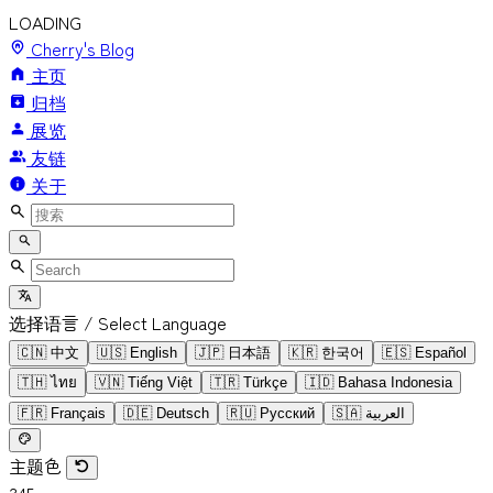
LOADING
Cherry's Blog
主页
归档
展览
友链
关于
选择语言 / Select Language
🇨🇳
中文
🇺🇸
English
🇯🇵
日本語
🇰🇷
한국어
🇪🇸
Español
🇹🇭
ไทย
🇻🇳
Tiếng Việt
🇹🇷
Türkçe
🇮🇩
Bahasa Indonesia
🇫🇷
Français
🇩🇪
Deutsch
🇷🇺
Русский
🇸🇦
العربية
主题色