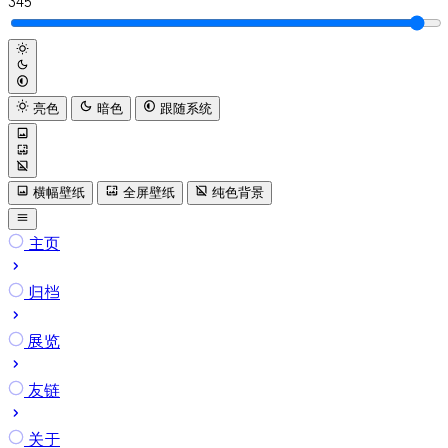
345
亮色
暗色
跟随系统
横幅壁纸
全屏壁纸
纯色背景
主页
归档
展览
友链
关于