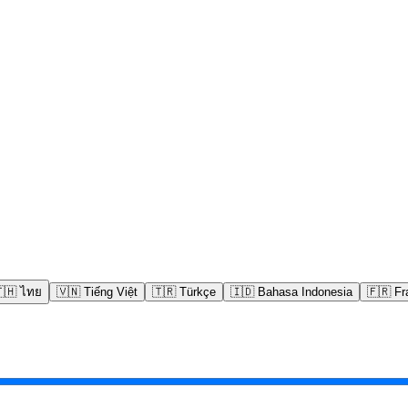
🇭
ไทย
🇻🇳
Tiếng Việt
🇹🇷
Türkçe
🇮🇩
Bahasa Indonesia
🇫🇷
Fr