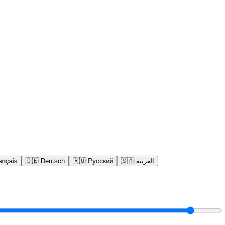
ançais
🇩🇪
Deutsch
🇷🇺
Русский
🇸🇦
العربية