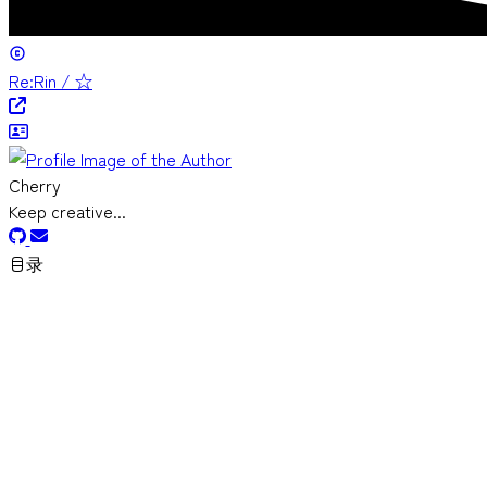
Re:Rin / ☆
Cherry
Keep creative...
目录