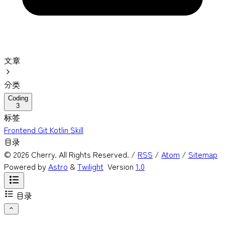
文章
分类
Coding
3
标签
Frontend
Git
Kotlin
Skill
目录
©
2026
Cherry. All Rights Reserved. /
RSS
/
Atom
/
Sitemap
Powered by
Astro
&
Twilight
Version
1.0
目录