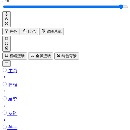
345
亮色
暗色
跟随系统
横幅壁纸
全屏壁纸
纯色背景
主页
归档
展览
友链
关于