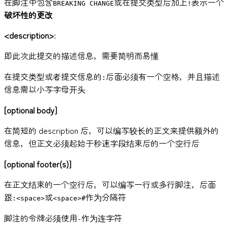
在脚注中包含
或在提交类型后加上
表示一个
BREAKING CHANGE
!
破坏性的更改
<description>
:
即此次此提交的描述信息，需要简明而易懂
在提交类型或者提交信息的
后面必须有一个空格，并且描述
:
信息需以小写字母开头
[optional body]
在简短的 description 后，可以编写较长的正文来提供额外的
信息，但正文必须起始于秒速字段结束后的一个空行后
[optional footer(s)]
在正文结束的一个空行后，可以编写一行或多行脚注，后面
跟
或
作为分隔符
:<space>
<space>#
脚注的令牌必须使用
作为连字符
-