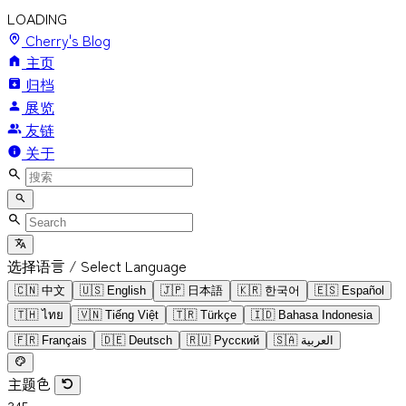
LOADING
Cherry's Blog
主页
归档
展览
友链
关于
选择语言 / Select Language
🇨🇳
中文
🇺🇸
English
🇯🇵
日本語
🇰🇷
한국어
🇪🇸
Español
🇹🇭
ไทย
🇻🇳
Tiếng Việt
🇹🇷
Türkçe
🇮🇩
Bahasa Indonesia
🇫🇷
Français
🇩🇪
Deutsch
🇷🇺
Русский
🇸🇦
العربية
主题色