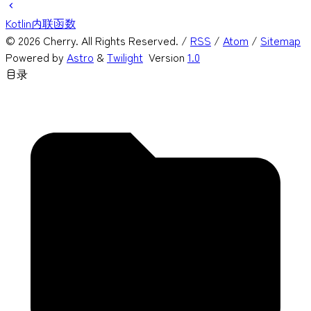
Kotlin内联函数
©
2026
Cherry. All Rights Reserved. /
RSS
/
Atom
/
Sitemap
Powered by
Astro
&
Twilight
Version
1.0
目录